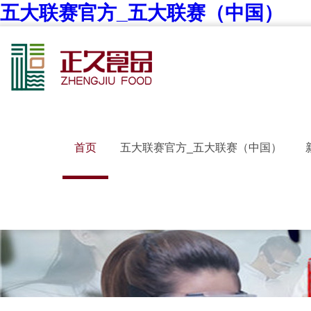
五大联赛官方_五大联赛（中国）
首页
五大联赛官方_五大联赛（中国）