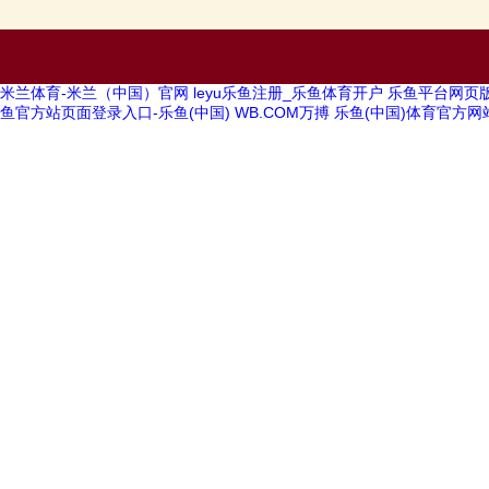
米兰体育-米兰（中国）官网
leyu乐鱼注册_乐鱼体育开户
乐鱼平台网页版-
鱼官方站页面登录入口-乐鱼(中国)
WB.COM万搏
乐鱼(中国)体育官方网